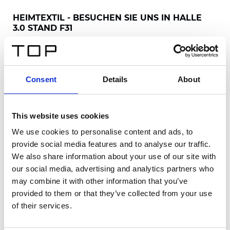
HEIMTEXTIL - BESUCHEN SIE UNS IN HALLE
3.0 STAND F31
Wir freuen uns, Sie auf der Heimtextil
willkommen zu heißen!
Wenn Sie die Heimtextil besuchen, schauen Sie
Consent
Details
About
unbedingt bei uns vorbei und entdecken Sie,
woran wir gearbeitet haben.
Mehr erfahren
This website uses cookies
We use cookies to personalise content and ads, to
provide social media features and to analyse our traffic.
We also share information about your use of our site with
our social media, advertising and analytics partners who
may combine it with other information that you’ve
provided to them or that they’ve collected from your use
of their services.