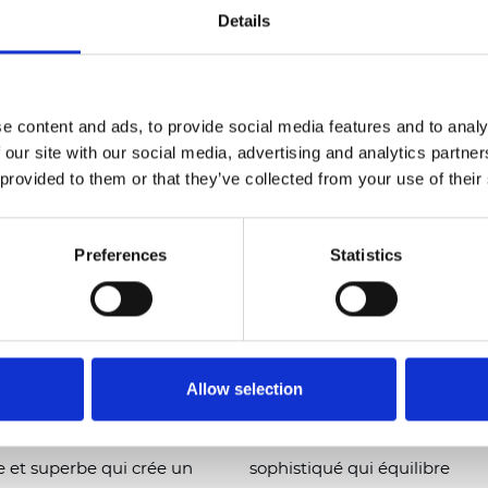
travaillé.
Details
Lire la suite
e content and ads, to provide social media features and to analy
 our site with our social media, advertising and analytics partn
 provided to them or that they’ve collected from your use of their
Preferences
Statistics
ssu : Collection
Nouveau tissu : Collection
Allow selection
Roma
 un tissu tissé
Roma est un tissu texturé
 et superbe qui crée un
sophistiqué qui équilibre