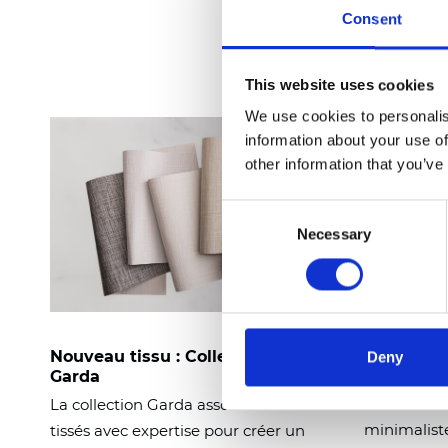
Consent
This website uses cookies
We use cookies to personalis
information about your use of
other information that you’ve
Consent
Necessary
Selection
Nouveau ti
Nouveau tissu : Collection
Deny
Palermo
Garda
Palermo est
La collection Garda associe des fils
minimaliste
tissés avec expertise pour créer un