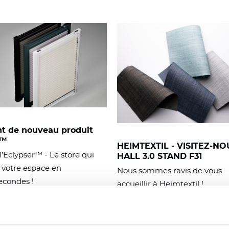
t de nouveau produit
r™
HEIMTEXTIL - VISITEZ-N
’Eclypser™ - Le store qui
HALL 3.0 STAND F31
 votre espace en
Nous sommes ravis de vous
econdes !
accueillir à Heimtextil !
Si vous assistez à Heimtextil,
n'hésitez pas à passer nous vo
découvrir sur quoi nous avon