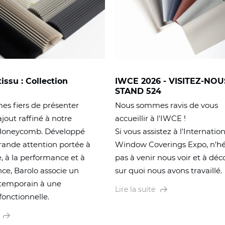
ssu : Collection
IWCE 2026 - VISITEZ-NOU
STAND 524
s fiers de présenter
Nous sommes ravis de vous
ajout raffiné à notre
accueillir à l'IWCE !
 Honeycomb. Développé
Si vous assistez à l'Internatio
rande attention portée à
Window Coverings Expo, n'hé
e, à la performance et à
pas à venir nous voir et à déc
nce, Barolo associe un
sur quoi nous avons travaillé.
temporain à une
Lire la suite
fonctionnelle.