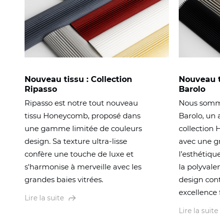
Nouveau tissu : Collection
Nouveau ti
Ripasso
Barolo
Ripasso est notre tout nouveau
Nous somme
tissu Honeycomb, proposé dans
Barolo, un 
une gamme limitée de couleurs
collection
design. Sa texture ultra-lisse
avec une g
confère une touche de luxe et
l’esthétiqu
s'harmonise à merveille avec les
la polyvale
grandes baies vitrées.
design con
excellence 
Lire la suite
Lire la suite