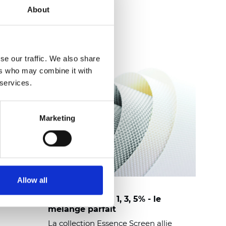
Lire la suite
About
se our traffic. We also share
ers who may combine it with
 services.
Marketing
Allow all
Essence Screen 1, 3, 5% - le
mélange parfait
La collection Essence Screen allie