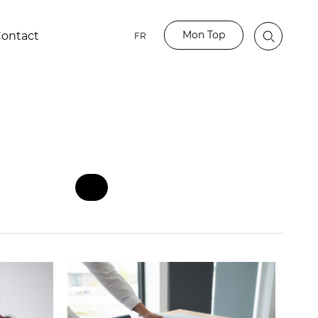
Mon Top
ontact
FR