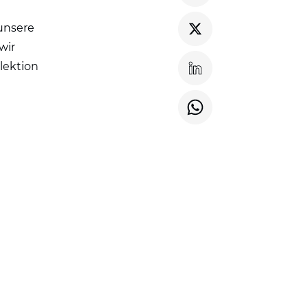
 unsere
wir
llektion