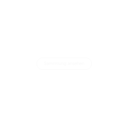
HONIGWABE
Eine perfekte
Harmonie aus Stil,
Komfort und
Innovation
Sammlung ansehen