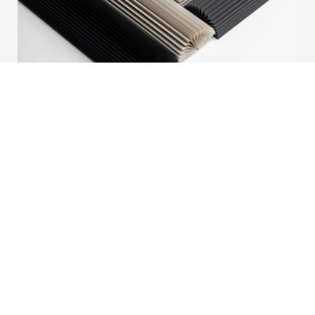
Nouveau tissu : Collection Barolo
Nous sommes fiers de présenter Barolo, un ajout
raffiné à notre collection Honeycomb. Développé
avec une grande attention portée à l’esthétique, à la
performance et à la polyvalence, Barolo associe un
design contemporain à une excellence fonctionnelle.
Lire la suite