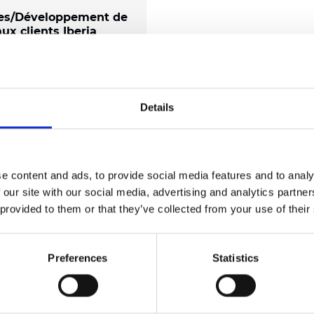
es/Développement de
ux clients Iberia
ia
Temps plein
t pas un poste de vente
 Vous serez à l’avant-
Details
 notre croissance :
des relations, ouvrir de
x marchés et avoir un
e content and ads, to provide social media features and to analy
pact à travers le Espagne
 our site with our social media, advertising and analytics partn
gal.
 provided to them or that they’ve collected from your use of their
z notre équipe
Preferences
Statistics