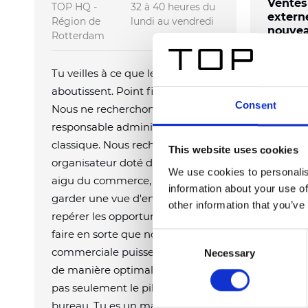
Ventes
TOP HQ -
32 à 40 heures du
extern
Région de
lundi au vendredi
nouvea
Rotterdam
TOP Iber
Tu veilles à ce que les contrats
Ce n’es
aboutissent. Point final.
typique.
Consent
Nous ne recherchons pas un
garde de
responsable administratif
établir 
classique. Nous recherchons un
This website uses cookies
nouveau
organisateur doté d'un sens
We use cookies to personalis
réel im
aigu du commerce, capable de
information about your use of
et Portu
garder une vue d'ensemble, de
other information that you’ve
repérer les opportunités et de
Rejoigne
faire en sorte que notre équipe
Consent
commerciale puisse fonctionner
Necessary
Selection
de manière optimale. Tu n'es
pas seulement le pilier du
bureau. Tu es un maillon