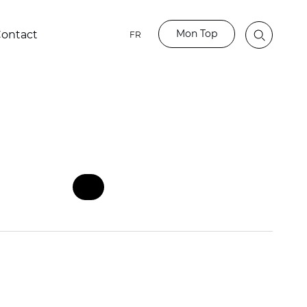
Mon Top
ontact
FR