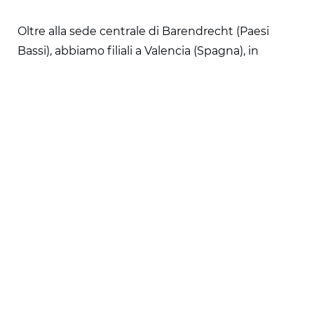
Oltre alla sede centrale di Barendrecht (Paesi
Bassi), abbiamo filiali a Valencia (Spagna), in
Florida (USA), a Montreal (Canada) e a Glasgow
(Regno Unito). Stiamo inoltre aprendo nuove sedi
in Italia e Germania.