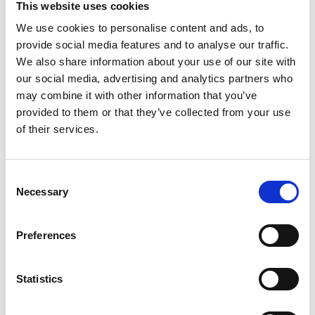
This website uses cookies
We use cookies to personalise content and ads, to
provide social media features and to analyse our traffic.
We also share information about your use of our site with
our social media, advertising and analytics partners who
may combine it with other information that you’ve
provided to them or that they’ve collected from your use
of their services.
Consent
Necessary
Selection
Contratto FR
Preferences
Fornitura di tessuti di alta qualità e stile per il
mercato contract e dell’ospitalità.
Statistics
Leggi di più