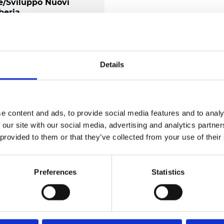
e/Sviluppo Nuovi
Iberia
ia
Tempo pieno
on è il classico ruolo di
Details
 Sarai in prima linea
stra crescita: costruirai
i, aprirai nuovi mercati e
 impatto reale in tutto il
e content and ads, to provide social media features and to analy
e Portogallo.
 our site with our social media, advertising and analytics partn
 al nostro team
 provided to them or that they’ve collected from your use of their
Preferences
Statistics