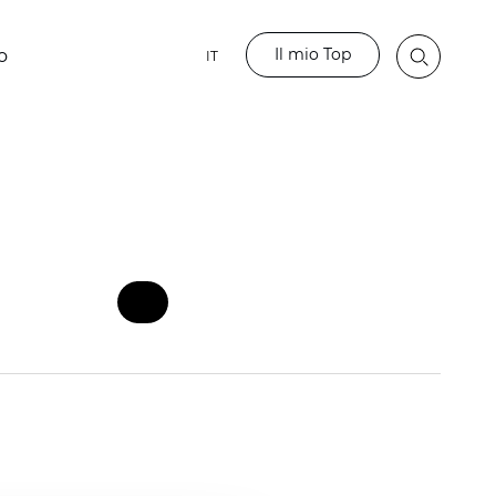
Il mio Top
o
IT