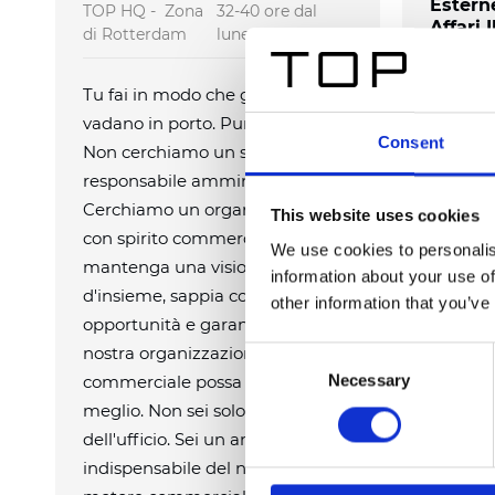
Estern
TOP HQ - Zona
32-40 ore dal
Affari 
di Rotterdam
lunedì al venerdì
TOP Iber
Tu fai in modo che gli affari
Questo n
vadano in porto. Punto.
Consent
vendita.
Non cerchiamo un semplice
nella no
responsabile amministrativo.
relazion
Cerchiamo un organizzatore
This website uses cookies
avrai un
con spirito commerciale che
We use cookies to personalis
Spagna 
mantenga una visione
information about your use of
d'insieme, sappia cogliere le
Unisciti
other information that you’ve
opportunità e garantisca che la
nostra organizzazione
Consent
Necessary
commerciale possa operare al
Selection
meglio. Non sei solo il fulcro
dell'ufficio. Sei un anello
indispensabile del nostro