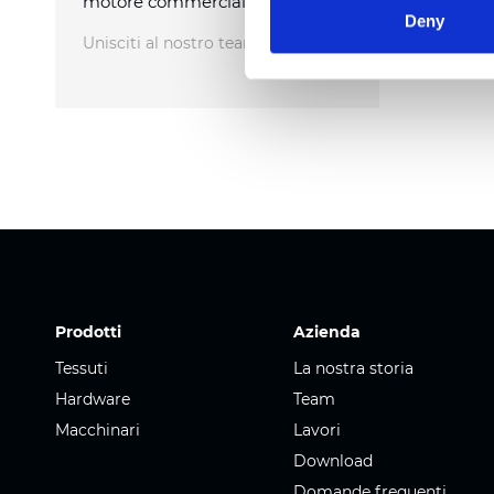
motore commerciale.
Deny
Unisciti al nostro team
Prodotti
Azienda
Tessuti
La nostra storia
Hardware
Team
Macchinari
Lavori
Download
Domande frequenti