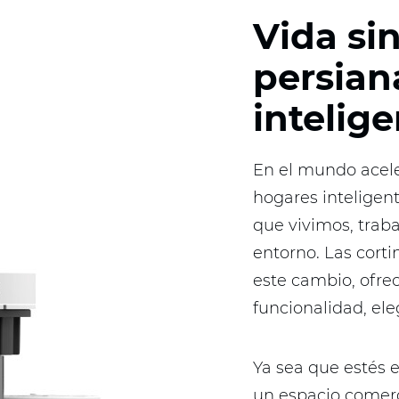
Vida si
persian
intelig
En el mundo acele
hogares inteligen
que vivimos, trab
entorno. Las corti
este cambio, ofre
funcionalidad, ele
Ya sea que estés e
un espacio comerc