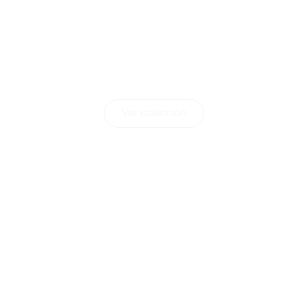
y privacidad ideales
con tejidos
enrollables.
Ver colección