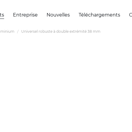
ts
Entreprise
Nouvelles
Téléchargements
C
luminium
Universel robuste à double extrémité 38 mm