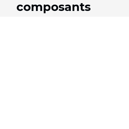
composants
Produits
Entreprise
Tissus
Notre histoire
Systèmes
Équipe
Motorisation
Téléchargements
Contrat FR
FAQ
Tissus nid d'abeille
Jobs
Tissu plissé