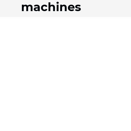
machines
Produits
Entreprise
Tissus
Notre histoire
Systèmes
Équipe
Motorisation
Téléchargements
Contrat FR
FAQ
Tissus nid d'abeille
Jobs
Tissu plissé